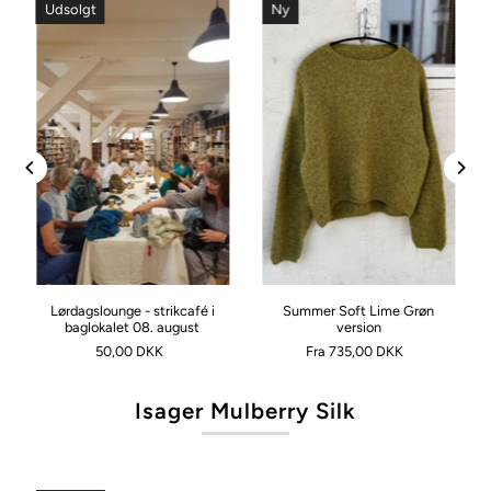
Udsolgt
Ny
d
Lørdagslounge - strikcafé i
Summer Soft Lime Grøn
baglokalet 08. august
version
50,00 DKK
Fra 735,00 DKK
Isager Mulberry Silk