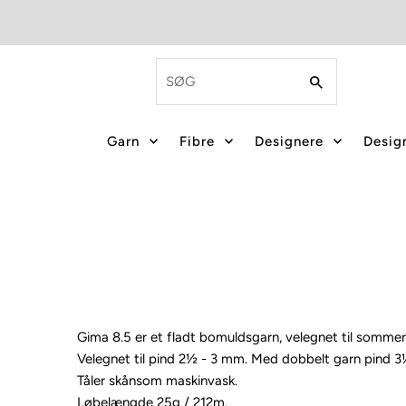
Garn
Fibre
Designere
Design
Gima 8.5 er et fladt bomuldsgarn, velegnet til sommers
Velegnet til pind 2½ - 3 mm. Med dobbelt garn pind 
Tåler skånsom maskinvask.
Løbelængde 25g / 212m.