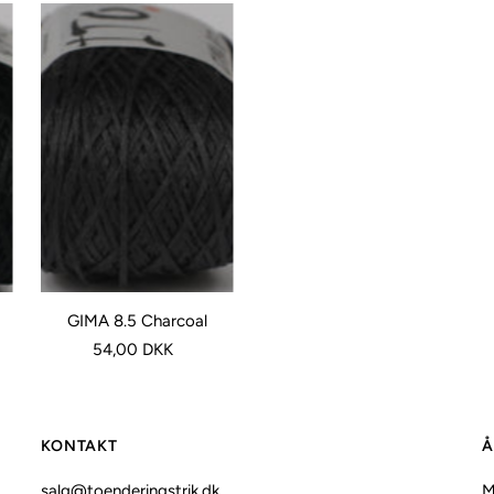
GIMA 8.5 Charcoal
54,00 DKK
KONTAKT
Å
salg@toenderingstrik.dk
M