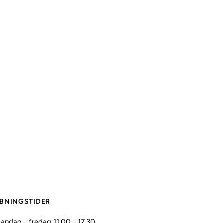
BNINGSTIDER
andag - fredag 11.00 - 17.30