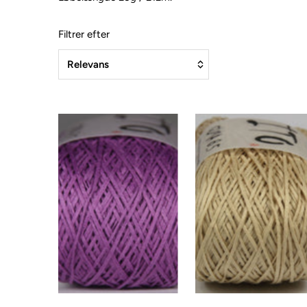
Filtrer efter
Fremhævet
Mest relevante
Bestsellere
Alfabetisk, A-Å
Alfabetisk, Å-A
Pris, lav til høj
Pris, høj til lav
Dato, ældre til nyere