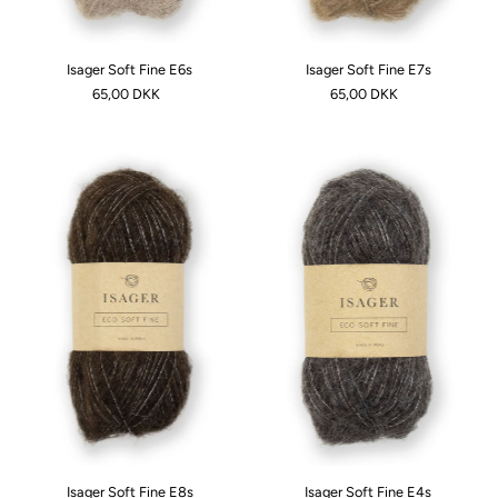
Pris, høj til lav
Dato, ældre til nyere
Isager Soft Fine E6s
Isager Soft Fine E7s
65,00 DKK
65,00 DKK
Dato, nyere til ældre
Isager Soft Fine E8s
Isager Soft Fine E4s