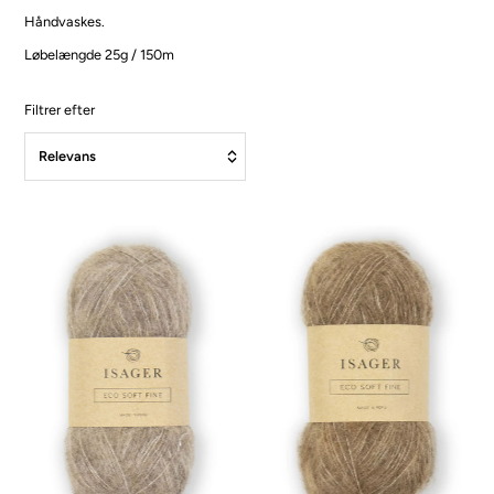
Håndvaskes.
Løbelængde 25g / 150m
Filtrer efter
Fremhævet
Mest relevante
Bestsellere
Alfabetisk, A-Å
Alfabetisk, Å-A
Pris, lav til høj