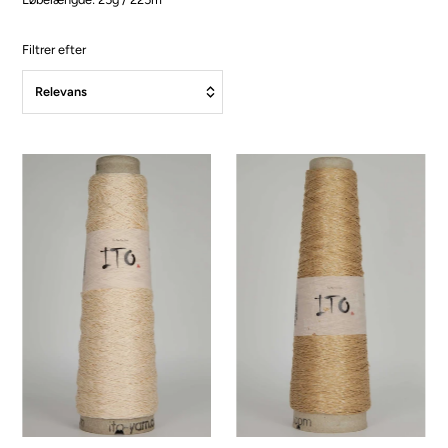
Filtrer efter
Fremhævet
Mest relevante
Bestsellere
Alfabetisk, A-Å
Alfabetisk, Å-A
Pris, lav til høj
Pris, høj til lav
Dato, ældre til nyere