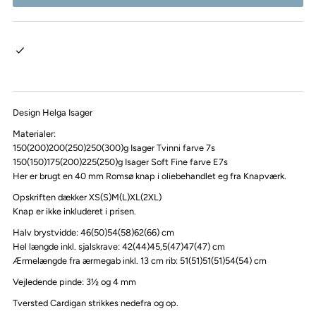
Design Helga Isager
Materialer:
150(200)200(250)250(300)g Isager Tvinni farve 7s
150(150)175(200)225(250)g Isager Soft Fine farve E7s
Her er brugt en 40 mm Romsø knap i oliebehandlet eg fra Knapværk.
Opskriften dækker XS(S)M(L)XL(2XL)
Knap er ikke inkluderet i prisen.
Halv brystvidde: 46(50)54(58)62(66) cm
Hel længde inkl. sjalskrave: 42(44)45,5(47)47(47) cm
Ærmelængde fra ærmegab inkl. 13 cm rib: 51(51)51(51)54(54) cm
Vejledende pinde: 3½ og 4 mm
Tversted Cardigan strikkes nedefra og op.