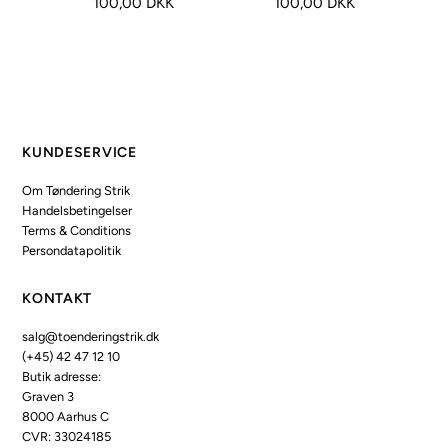
100,00 DKK
100,00 DKK
KUNDESERVICE
Om Tøndering Strik
Handelsbetingelser
Terms & Conditions
Persondatapolitik
KONTAKT
salg@toenderingstrik.dk
(+45) 42 47 12 10
Butik adresse:
Graven 3
8000 Aarhus C
CVR: 33024185