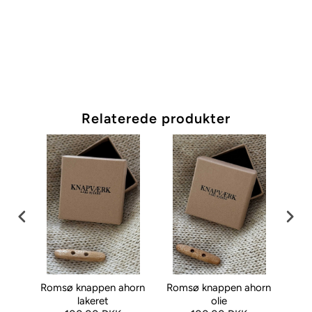
Relaterede produkter
lnød
Romsø knappen ahorn
Romsø knappen ahorn
Roms
lakeret
olie