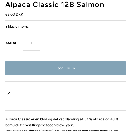
Alpaca Classic 128 Salmon
65,00 DKK
Inklusiv moms.
ANTAL
Alpaca Classic er en blød og delikat blanding af 57 % alpaca og 43 %
bomuld i fremstillingsmetoden blow-yarn.
Her er alpaca fibrene "blæst" ind i et fint rør af supertynd bomuld, og