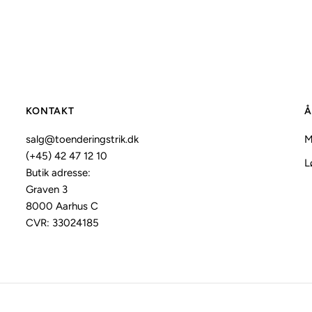
KONTAKT
Å
salg@toenderingstrik.dk
M
(+45) 42 47 12 10
L
Butik adresse:
Graven 3
8000 Aarhus C
CVR: 33024185