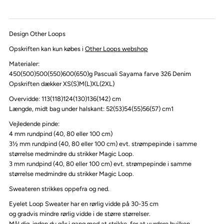
Design Other Loops
Opskriften kan kun købes i
Other Loops webshop
Materialer:
450(500)500(550)600(650)g Pascuali Sayama farve 326 Denim
Opskriften dækker XS(S)M(L)XL(2XL)
Overvidde: 113(118)124(130)136(142) cm
Længde, midt bag under halskant: 52(53)54(55)56(57) cm1
Vejledende pinde:
4 mm rundpind (40, 80 eller 100 cm)
3½ mm rundpind (40, 80 eller 100 cm) evt. strømpepinde i samme
størrelse medmindre du strikker Magic Loop.
3 mm rundpind (40, 80 eller 100 cm) evt. strømpepinde i samme
størrelse medmindre du strikker Magic Loop.
Sweateren strikkes oppefra og ned.
Eyelet Loop Sweater har en rørlig vidde på 30-35 cm
og gradvis mindre rørlig vidde i de større størrelser.
Mål dig, inden du går i gang med at strikke, for at vurdere hvilken