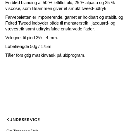
En blød blanding af 50 % letfiltet uld, 25 % alpaca og 25 %
viscose, som tilsammen giver et smukt tweed-udtryk.
Farvepaletten er imponerende, garnet er holdbart og stabilt, og
Felted Tweed indbyder både til mønsterstrik i jacquard- og
vævestrik samt udtryksfulde ensfarvede flader.
Velegnet til pind 3½ - 4 mm.
Løbelængde 50g / 175m.
Tåler forsigtig maskinvask på uldprogram.
KUNDESERVICE
Om Tøndering Strik