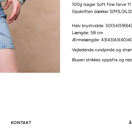
100g Isager Soft Fine farve 11
Opskriften dækker S(M)L(XL)
Halv brystvidde: 50(54)59(64
Længde: 58 cm
Ærmelængde: 43(43)43(40)4
Vejledende rundpinde og str
Blusen strikkes oppefra og ned
KONTAKT
Å