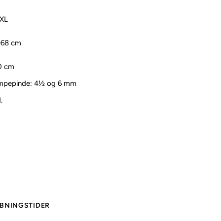
2XL
)68 cm
0 cm
ømpepinde: 4½ og 6 mm
.
BNINGSTIDER