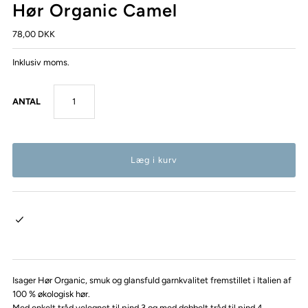
Hør Organic Camel
78,00 DKK
Inklusiv moms.
ANTAL
Isager Hør Organic, smuk og glansfuld garnkvalitet fremstillet i Italien af
100 % økologisk hør.
Med enkelt tråd velegnet til pind 3 og med dobbelt tråd til pind 4.