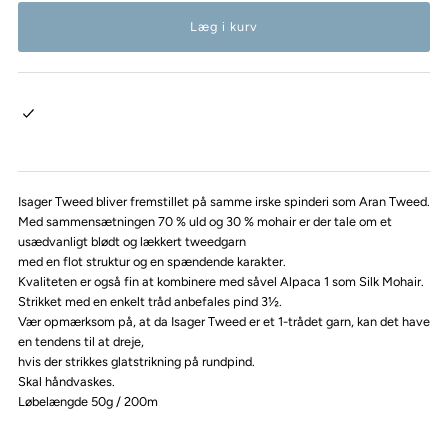
Isager Tweed bliver fremstillet på samme irske spinderi som Aran Tweed.
Med sammensætningen 70 % uld og 30 % mohair er der tale om et
usædvanligt blødt og lækkert tweedgarn
med en flot struktur og en spændende karakter.
Kvaliteten er også fin at kombinere med såvel Alpaca 1 som Silk Mohair.
Strikket med en enkelt tråd anbefales pind 3½.
Vær opmærksom på, at da Isager Tweed er et 1-trådet garn, kan det have
en tendens til at dreje,
hvis der strikkes glatstrikning på rundpind.
Skal håndvaskes.
Løbelængde 50g / 200m