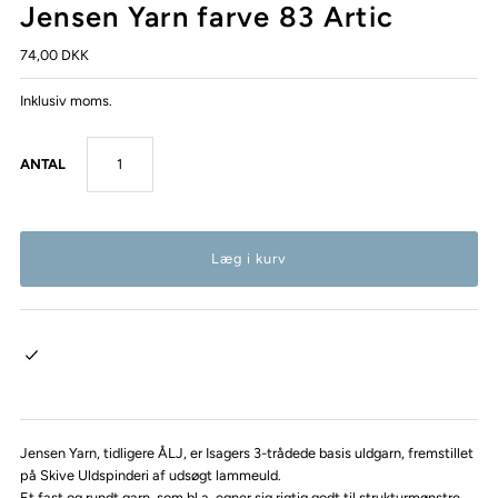
Jensen Yarn farve 83 Artic
74,00 DKK
Inklusiv moms.
ANTAL
Jensen Yarn, tidligere ÅLJ, er Isagers 3-trådede basis uldgarn, fremstillet
på Skive Uldspinderi af udsøgt lammeuld.
Et fast og rundt garn, som bl.a. egner sig rigtig godt til strukturmønstre.