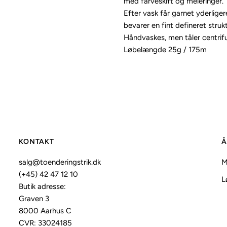
med farveskift og meleringer.
Efter vask får garnet yderlige
bevarer en fint defineret strukt
Håndvaskes, men tåler centrif
Løbelængde 25g / 175m
KONTAKT
Å
salg@toenderingstrik.dk
M
(+45) 42 47 12 10
L
Butik adresse:
Graven 3
8000 Aarhus C
CVR: 33024185