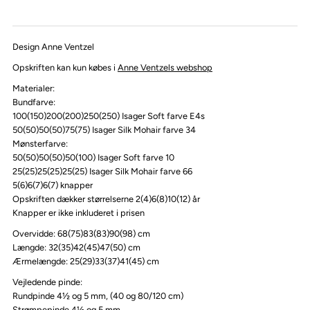
Design Anne Ventzel
Opskriften kan kun købes i
Anne Ventzels webshop
Materialer:
Bundfarve:
100(150)200(200)250(250) Isager Soft farve E4s
50(50)50(50)75(75) Isager Silk Mohair farve 34
Mønsterfarve:
50(50)50(50)50(100) Isager Soft farve 10
25(25)25(25)25(25) Isager Silk Mohair farve 66
5(6)6(7)6(7) knapper
Opskriften dækker størrelserne 2(4)6(8)10(12) år
Knapper er ikke inkluderet i prisen
Overvidde: 68(75)83(83)90(98) cm
Længde: 32(35)42(45)47(50) cm
Ærmelængde: 25(29)33(37)41(45) cm
Vejledende pinde:
Rundpinde 4½ og 5 mm, (40 og 80/120 cm)
Strømpepinde 4½ og 5 mm