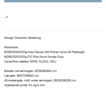
Design Charlotte Tøndering
Materialer:
80(80)100(120)g Krea Deluxe Silk Mohair farve 50 Mørkegrå
80(80)120(120)g ITO Shio farve Smoke Gray
Opskriften dækker S(M)L-XL(2XL-3XL)
Bredde ved ærmegab: 52(56)60(64) cm
Længde: 56(57)59(60) cm
Ærmelængde, målt under ærmegab: 28(28)28(28) cm
Vejledende pinde 3
½
og 4 mm