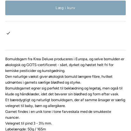
Bomuldsgarn fra Krea Deluxe produceres i Europa, og selve bomulden er
økologisk og GOTS-certificeret - sået, dyrket og høstet helt fri for
kemiske pesticider og kunstgødning.
Den naturlige vækst giver økologisk bomuld længere fibre, hvilket
udmøntes i garnets særlige blødhed og styrke.
Bomuldsgarnet egner sig perfekt til beklædning og legetøj, men også til
klude og håndklæder, idet det bevarer sin blødhed og form efter vask.
Et bæredygtigt og naturligt bomuldsgarn, der af samme årsager er særlig
velegnet til baby, børn og allergikere.
Garnet findes i en unik tone i tone farveskala med de smukkeste
nuancer.
Velegnet til pind 3 - 3½ mm.
Løbelængde: 50g / 165m