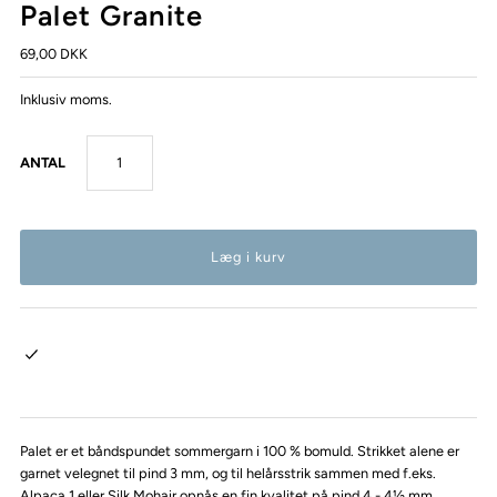
Palet Granite
69,00 DKK
Inklusiv moms.
ANTAL
Palet er et båndspundet sommergarn i 100 % bomuld. Strikket alene er
garnet velegnet til pind 3 mm, og til helårsstrik sammen med f.eks.
Alpaca 1 eller Silk Mohair opnås en fin kvalitet på pind 4 - 4½ mm.