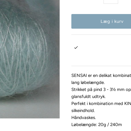
SENSAI er en delikat kombina
lang løbelængde.
Strikket på pind 3 - 3½ mm op
glansfuldt udtryk.
Perfekt i kombination med KINU
silkeindhold.
Håndvaskes.
Løbelængde: 20g / 240m