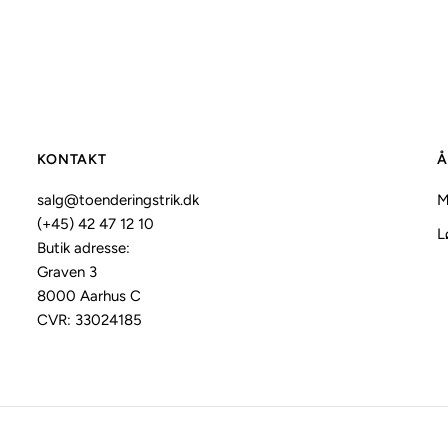
KONTAKT
Å
salg@toenderingstrik.dk
M
(+45) 42 47 12 10
L
Butik adresse:
Graven 3
8000 Aarhus C
CVR: 33024185