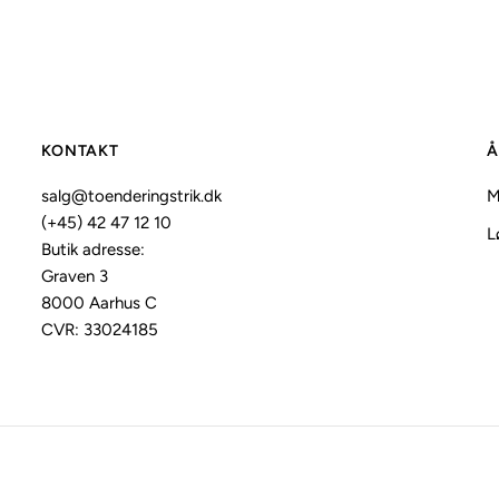
KONTAKT
Å
salg@toenderingstrik.dk
M
(+45) 42 47 12 10
L
Butik adresse:
Graven 3
8000 Aarhus C
CVR: 33024185