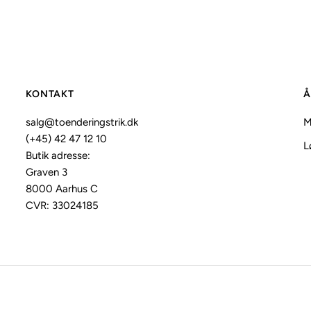
KONTAKT
Å
salg@toenderingstrik.dk
M
(+45) 42 47 12 10
L
Butik adresse:
Graven 3
8000 Aarhus C
CVR: 33024185