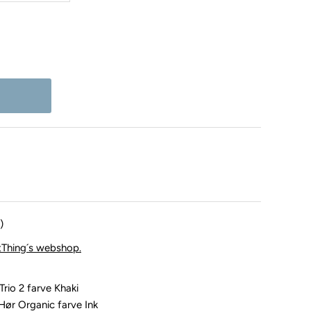
)
tThing´s webshop.
rio 2 farve Khaki
Hør Organic farve Ink