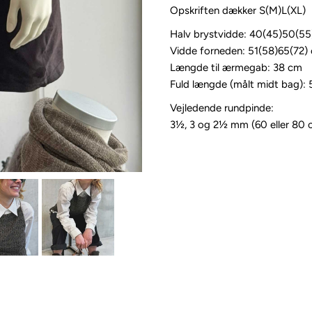
Opskriften dækker S(M)L(XL)
Halv brystvidde: 40(45)50(55
Vidde forneden: 51(58)65(72)
Længde til ærmegab: 38 cm
Fuld længde (målt midt bag):
Vejledende rundpinde:
3½, 3 og 2½ mm (60 eller 80 