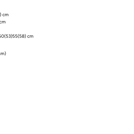
) cm
 cm
 50(53)55(58) cm
cm)