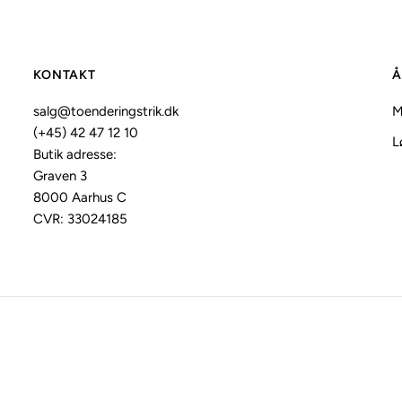
KONTAKT
Å
salg@toenderingstrik.dk
M
(+45) 42 47 12 10
L
Butik adresse:
Graven 3
8000 Aarhus C
CVR: 33024185