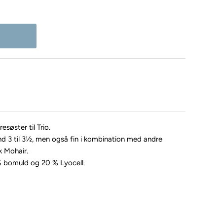
esøster til Trio.
nd 3 til 3½, men også fin i kombination med andre
k Mohair.
0 % bomuld og 20 %
Lyocell.