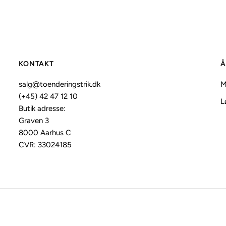
KONTAKT
Å
salg@toenderingstrik.dk
M
(+45) 42 47 12 10
L
Butik adresse:
Graven 3
8000 Aarhus C
CVR: 33024185