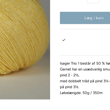
Isager Trio 1 består af 50 % h
Garnet har en usædvanlig smuk 
pind 2 - 2½,
med dobbelt tråd på pind 3½ el
på pind 3½.
Løbelængde: 50g / 350m