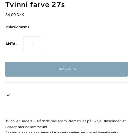
Tvinni farve 27s
84,00 DKK
Inklusiv moms.
ANTAL
Tvinni er Isagers 2-trådede basisgarn, fremstillet på Skive Uldspinderi af
udsøgt merino lammeuld.
Farveskalaen er inspireret af plantefarvning, og kun miljøgodkendte