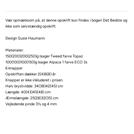
Vær opmærksom på, at denne opskrift kun findes i bogen Det Bedste og
ikke som selvstændig opskrift.
Design Susie Haumann
Materialer:
150(200)200(250)g Isager Tweed farve Topaz
100(100)100(150)g Isager Alpaca 1 farve ECO 3s
6 knapper
Opskriften dækker 2(4)6(8) år
Knapper er ikke inkluderet i prisen.
Halv brystvidde: 34(38)42(45) cm
Længde: 40(43)45(48) cm
Ærmelængde: 25(28)32(35) cm
Vejledende pinde 3½ og 4 mm