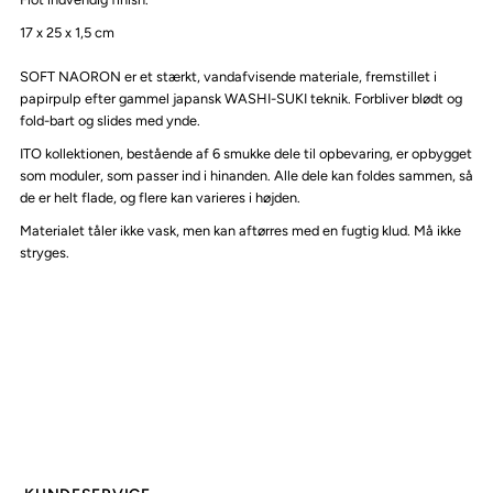
17 x 25 x 1,5 cm
SOFT NAORON er et stærkt, vandafvisende materiale, fremstillet i
papirpulp efter gammel japansk WASHI-SUKI teknik. Forbliver blødt og
fold-bart og slides med ynde.
ITO kollektionen, bestående af 6 smukke dele til opbevaring, er opbygget
som moduler, som passer ind i hinanden. Alle dele kan foldes sammen, så
de er helt flade, og flere kan varieres i højden.
Materialet tåler ikke vask, men kan aftørres med en fugtig klud. Må ikke
stryges.