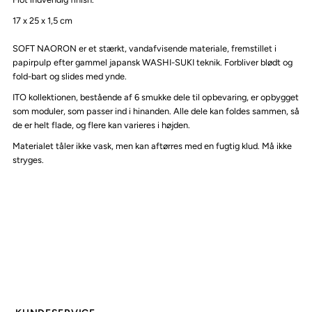
17 x 25 x 1,5 cm
SOFT NAORON er et stærkt, vandafvisende materiale, fremstillet i
papirpulp efter gammel japansk WASHI-SUKI teknik. Forbliver blødt og
fold-bart og slides med ynde.
ITO kollektionen, bestående af 6 smukke dele til opbevaring, er opbygget
som moduler, som passer ind i hinanden. Alle dele kan foldes sammen, så
de er helt flade, og flere kan varieres i højden.
Materialet tåler ikke vask, men kan aftørres med en fugtig klud. Må ikke
stryges.